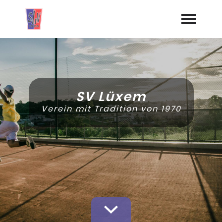
Startseite
Aktuelles
SV Lüxem
Termine
Verein mit Tradition von 1970
Geschichte
Jugend
Training
Vorstand
Dokumente